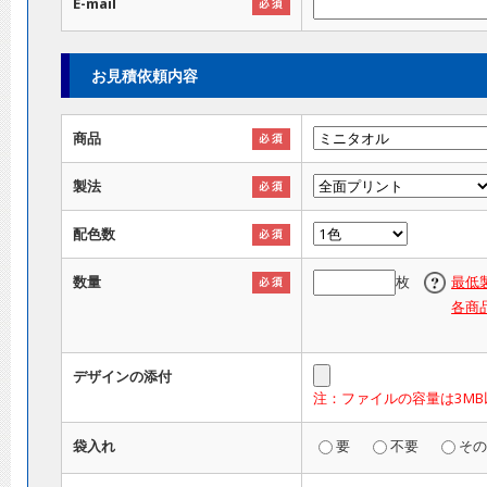
E-mail
お見積依頼内容
商品
製法
配色数
数量
枚
最低
各商
デザインの添付
注：ファイルの容量は3MB
袋入れ
要
不要
そ