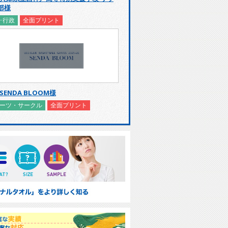
部様
･行政
全面プリント
SENDA BLOOM様
ーツ・サークル
全面プリント