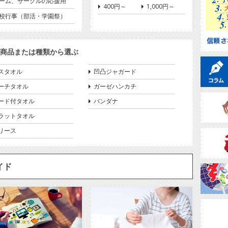
ーム、サークルの応援用
400円～
1,000円～
校行事（部活・学園祭）
商品または種類から選ぶ
スタオル
凹凸ジャガード
ーチタオル
ガーゼハンカチ
ード付タオル
バンダナ
ラットタオル
リース
イド