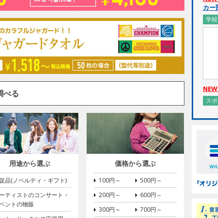
カー
学校
NEW
調べる
スポ
用途から選ぶ
価格から選ぶ
促品(ノベルティ・ギフト)
100円～
500円～
ーティストのコンサート・
200円～
600円～
ベントの物販
300円～
700円～