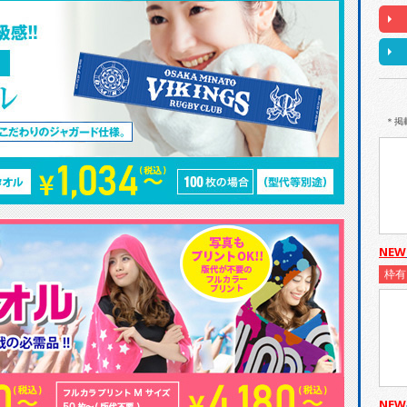
＊掲
NEW
枠有
NEW