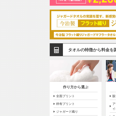
タオルの特徴から料金を
作り方から選ぶ
全面プリント
販
枠有プリント
ア
イ
ジャガード織り