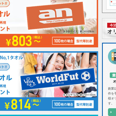
今
オ
創業
作を
様オ
す。