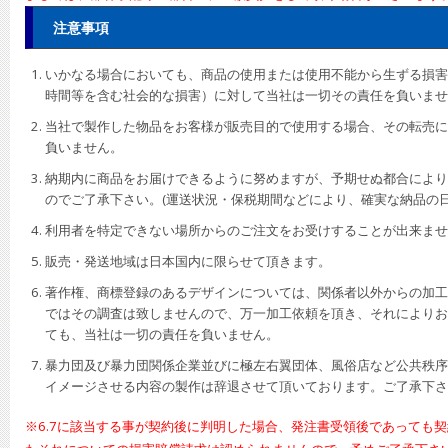
注意事項
いかなる場合においても、商品の使用または使用不能から生ずる損害
時間等を含む社会的な損害）に対して当社は一切その責任を負いませ
当社で製作した物品をお客様が販売目的で使用する場合、その転売に
負いません。
納期内に商品をお届けできるように努めますが、予期せぬ都合により
のでご了承下さい。(運送状況・保税期間などにより、確実な納品の日
利用者を特定できない場所からのご注文をお受けすることが出来ませ
販売・発送地域は日本国内に限らせて頂きます。
著作権、商標登録のあるデザインについては、関係者以外からの加工
ではその調査は致しませんので、万一加工依頼を頂き、それによりお
ても、当社は一切の責任を負いません。
暴力団及び暴力団関係企業並びに極左右翼団体、風俗店など公共秩序
イメージさせる内容の製作は辞退させて頂いております。ご了承下さ
※6.7に該当する事が契約後に判明した場合、発注書受領後であっても契