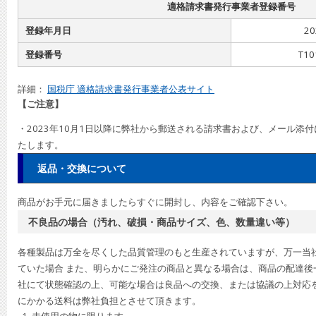
適格請求書発行事業者登録番号
登録年月日
2
登録番号
T10
詳細：
国税庁 適格請求書発行事業者公表サイト
【ご注意】
・2023年10月1日以降に弊社から郵送される請求書および、メール添
たします。
返品・交換について
商品がお手元に届きましたらすぐに開封し、内容をご確認下さい。
不良品の場合（汚れ、破損・商品サイズ、色、数量違い等）
各種製品は万全を尽くした品質管理のもと生産されていますが、万一当
ていた場合 また、明らかにご発注の商品と異なる場合は、商品の配達後
社にて状態確認の上、可能な場合は良品への交換、または協議の上対応
にかかる送料は弊社負担とさせて頂きます。