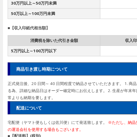
30万円以上～50万円未満
50万以上～100万円未満
■【収入印紙代相当額】
消費税を除いた代引き金額
収入印
5万円以上～100万円以下
商品引き渡し時期について
正式発注後、20 日間～ 40 日間程度で納品させていただきます。 1. 
る為、詳細な納品日はオーダー確定時にお伝えします。 2. 生産が年末
常よりも納期を要します。
配送について
宅配便（ヤマト便もしくは佐川便）にて発送致します。
※ただし、納品
の運送会社を使用する場合もございます。
■【配送料】(税別)