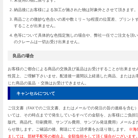
未使用の物に限ります。
納品後にお客様による加工が施された物は対象外とさせて頂きます。
商品ごとの微妙な色合いの差や数ミリ～1p程度の位置差、プリント
することが出来ません。
色等について具体的な色指定無しの場合や、弊社一任でご注文を頂い
のクレームは一切お受け出来ません。
良品の場合
お客様のご都合による商品の交換及び返品はお受けすることが出来ませ
性質上、ご理解下さいませ。配達後一週間以上経過した商品、またはお
じた商品の返品 ・交換はお受けできません。
キャンセルについて
ご注文書（FAXでのご注文書、またはメールでの発注の旨の連絡を含む
いては、その時点までで発生しているすべての金額を、お客様にご負担
版代、商品代、印刷費用、サンプル費用、サンプル発送費用）メールまた
らせ致します。ご確認の後、郵送にてご請求書をお送り致します。
※海
ましては、部材手配等の都合上、全額負担をして頂く場合がございます