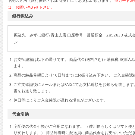
下記の方法（銀行振込・代金引換）にてお支払い頂けます。
※カード決
は、お問い合わせ下さい。
銀行振込み
振込先 みずほ銀行/青山支店 口座番号 普通預金 2852833 株
ン
お支払総額は以下の通りです。 商品代金(送料含む)＋消費税 ※振込
ます。
商品の納品希望日より10日前までにお振り込み下さい。 ご入金確認
ご注文確認後にメールまたはFAXにてお支払総額をお知らせ致します
書をお送り致します。
休日等によりご入金確認が遅れる場合がございます。
代金引換
宅配便の代金引換がご利用になれます。 （佐川便もしくはヤマト便
り変わります。） 商品到着時に配送員に商品代金をお支払いいただき