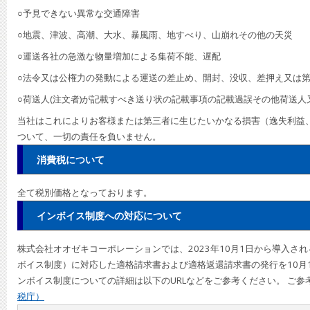
○予見できない異常な交通障害
○地震、津波、高潮、大水、暴風雨、地すべり、山崩れその他の天災
○運送各社の急激な物量増加による集荷不能、遅配
○法令又は公権力の発動による運送の差止め、開封、没収、差押え又は
○荷送人(注文者)が記載すべき送り状の記載事項の記載過誤その他荷送
当社はこれによりお客様または第三者に生じたいかなる損害（逸失利益、
ついて、一切の責任を負いません。
消費税について
全て税別価格となっております。
インボイス制度への対応について
株式会社オオゼキコーポレーションでは、2023年10月1日から導入さ
ボイス制度）に対応した適格請求書および適格返還請求書の発行を10月
ンボイス制度についての詳細は以下のURLなどをご参考ください。 ご参
税庁）