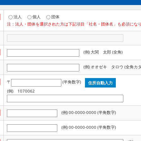
法人
個人
団体
注：法人・団体を選択された方は下記項目「社名・団体名」も必須にな
(例) 大関 太郎 (全角)
(例) オオゼキ タロウ (全角カ
〒
(半角数字)
(例) 1070062
(例) 00-0000-0000 (半角数字)
(例) 00-0000-0000 (半角数字)