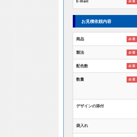
E-mail
お見積依頼内容
商品
製法
配色数
数量
デザインの添付
袋入れ