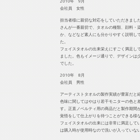
2010年 9月
会社員 女性
担当者様に親切な対応をしていただきまし
さんが一番親切で、タオルの種類、顔料・
か、などなど素人にも分かりやすく説明し
た。
フェイスタオルの出来栄えにすごく満足し
ました。色もイメージ通りで、デザインは
でした。
2010年 8月
会社員 男性
アーティストタオルの製作実績が豊富だと
色味に関してはやはり若干モニターの色と
す。正直ノベルティ用の商品だと製作期間
覚悟をして仕上がりを待つことができる様
フェイスタオルの出来には非常に満足して
は購入時が使用時なので洗いが入っていな