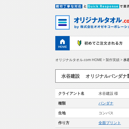
オリジナルタオル.com HOME
> 製作実績 >
水
水谷建設 オリジナルバンダナ
クライアント名
水谷建設 様
種類
バンダナ
生地
コンパス
作り方
全面プリント