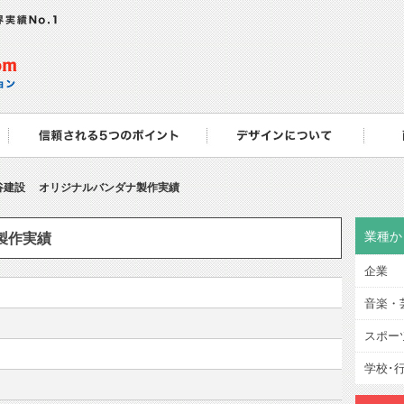
谷建設 オリジナルバンダナ製作実績
業種か
製作実績
企業
音楽・
スポー
学校･