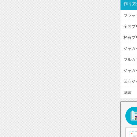
作り方
フラッ
全面プ
枠有プ
ジャガ
フルカ
ジャガ
凹凸ジ
刺繍